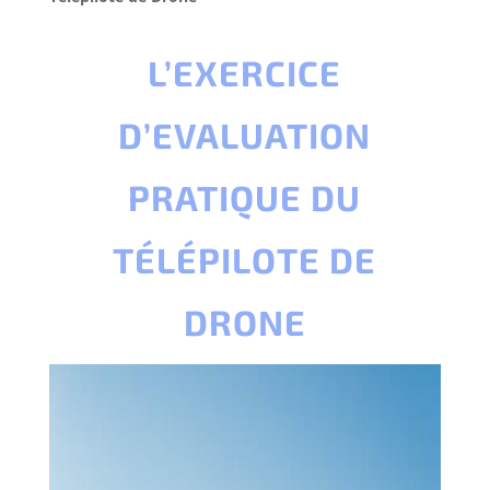
L’EXERCICE
D’EVALUATION
PRATIQUE DU
TÉLÉPILOTE DE
DRONE